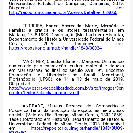
Universidade Estadual de Campinas, Campinas, 2019.
Disponível em:
http://repositorio.unicamp.br/Acervo/Detalhe/1089056
FERREIRA, Karina Aparecida. Morte, Memória e
Família: a prática e os atores testamentários em
Mariana, 1748-1848. Dissertação (Mestrado em História),
Departamento de História, Universidade Federal de Minas
Gerais, 2019. Disponível em:
https://repositorio.ufmg.br/handle/1843/30034
MARTINEZ, Cláudia Eliane P. Marques. Um mundo
sustentado pela escravidão: cultura material e riqueza
em Mariana/MG no final do século XVIII. 9º. Encontro
Escravidão e Liberdade no Brasil Meridional,
Florianópolis (UFSC), de 14 a 18 de maio de 2019.
Disponível em:
http://www.escravidaoeliberdade.com.br/site/images/9en
contro/textos/claudia_martinez.pdf
ANDRADE, Mateus Rezende de. Compadrio e
Posse da Terra: da produção do espaço às hierarquias
sociais (Vale do Rio Piranga, Minas Gerais, 1804-1856).
Tese (Doutorado em História), Departamento de História,
Universidade Federal de Minas Gerais, 2018. Disponível
em:
https://repositorio.ufmg.br/handle/1843/BUOS-
B2ZM8C