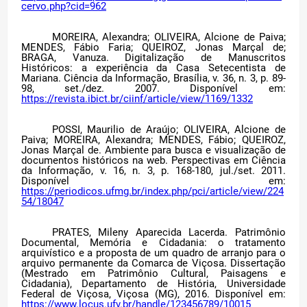
cervo.php?cid=962
Estágio Voluntário
MOREIRA, Alexandra; OLIVEIRA, Alcione de Paiva;
MENDES, Fábio Faria; QUEIROZ, Jonas Marçal de;
BRAGA, Vanuza. Digitalização de Manuscritos
Históricos: a experiência da Casa Setecentista de
Contato
Mariana. Ciência da Informação, Brasília, v. 36, n. 3, p. 89-
98, set./dez. 2007. Disponível em:
https://revista.ibict.br/ciinf/article/view/1169/1332
Entrar
POSSI, Maurilio de Araújo; OLIVEIRA, Alcione de
Paiva; MOREIRA, Alexandra; MENDES, Fábio; QUEIROZ,
Jonas Marçal de. Ambiente para busca e visualização de
documentos históricos na web. Perspectivas em Ciência
da Informação, v. 16, n. 3, p. 168-180, jul./set. 2011.
Disponível em:
https://periodicos.ufmg.br/index.php/pci/article/view/224
54/18047
PRATES, Mileny Aparecida Lacerda. Patrimônio
Documental, Memória e Cidadania: o tratamento
arquivístico e a proposta de um quadro de arranjo para o
arquivo permanente da Comarca de Viçosa. Dissertação
(Mestrado em Patrimônio Cultural, Paisagens e
Cidadania), Departamento de História, Universidade
Federal de Viçosa, Viçosa (MG), 2016. Disponível em:
https://www.locus.ufv.br/handle/123456789/10015