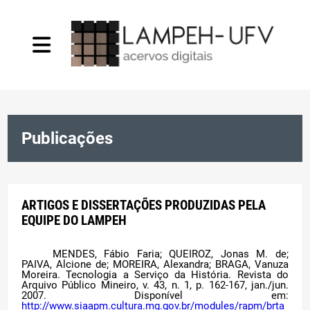
O Laboratório
Publicações
Projetos
Infraestrutura
ARTIGOS E DISSERTAÇÕES PRODUZIDAS PELA
EQUIPE DO LAMPEH
Convênios
MENDES, Fábio Faria; QUEIROZ, Jonas M. de;
PAIVA, Alcione de; MOREIRA, Alexandra; BRAGA, Vanuza
Moreira. Tecnologia a Serviço da História. Revista do
Arquivo Público Mineiro, v. 43, n. 1, p. 162-167, jan./jun.
Publicações
2007. Disponível em:
http://www.siaapm.cultura.mg.gov.br/modules/rapm/brta