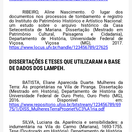
RIBEIRO, Aline Nascimento. O lugar dos
documentos nos processos de tombamento e registro
do Instituto do Patrimônio Histórico e Artístico Nacional:
um estudo sobre o arquivo histórico da Casa
Setecentista de Mariana. Dissertação (Mestrado em
Patrimônio Cultural, Paisagens e Cidadania),
Departamento de História, Universidade Federal de
Viçosa, Viçosa (MG), 2017.
https://www.locus.ufv.br/handle/123456789/27625
DISSERTAÇÕES E TESES QUE UTILIZARAM A BASE
DE DADOS DOS LAMPEH.
BATISTA, Eliane Aparecida Duarte. Mulheres da
Terra: As proprietárias na Vila de Piranga. Dissertação
(Mestrado em História), Departamento de História da
Universidade Federal de Ouro Preto, Ouro Preto (MG),
2016. Disponível em:
https://www.repositorio.ufop.br/bitstream/123456789/69
75/1/DISS_MulheresTerraPropriet%C3%A1ria.pdf
SILVA, Luciana da. Aparência e sensibilidades: a
indumentária na Vila do Carmo (Mariana), 1693-1755.
Tese (Doutorado em História), Departamento de História,