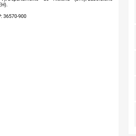
EH).
P: 36570-900