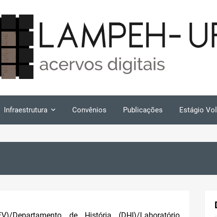
Infraestrutura
Convênios
Publicações
Estágio Vol
V)/Departamento de História (DHI)/Laboratório