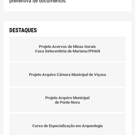
preventiva de documentos.
Estágio Voluntário
DESTAQUES
Contato
Projeto Acervos de Minas Gerais
Entrar
Casa Setecentista de Mariana/IPHAN
Projeto Arquivo Câmara Municipal de Viçosa
Projeto Arquivo Municipal
de Ponte Nova
Curso de Especialização em Arqueologia