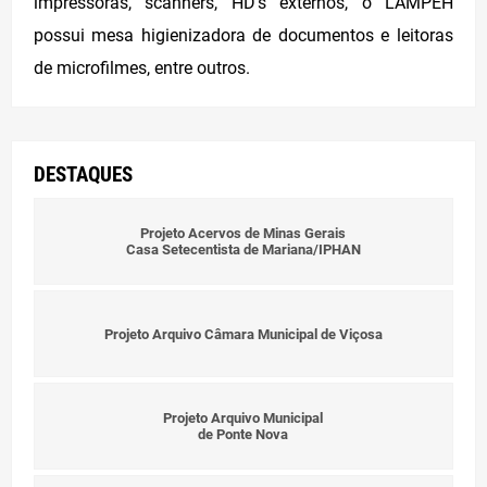
impressoras, scanners, HD’s externos, o LAMPEH
possui mesa higienizadora de documentos e leitoras
Estágio Voluntário
de microfilmes, entre outros.
Contato
DESTAQUES
Entrar
Projeto Acervos de Minas Gerais
Casa Setecentista de Mariana/IPHAN
Projeto Arquivo Câmara Municipal de Viçosa
Projeto Arquivo Municipal
de Ponte Nova